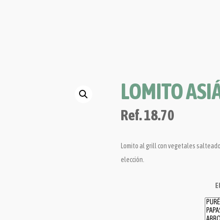
LOMITO ASI
Ref.
18.70
Lomito al grill con vegetales saltead
elección.
E